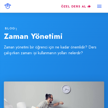
ÖZEL DERS AL
BLOG
Zaman Yönetimi
Zaman yönetimi bir öğrenci için ne kadar önemlidir? Ders
çalışırken zamanı iyi kullanmanın yolları nelerdir?