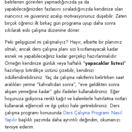
belirlenen görevleri yapmadığınızda ya da
yapabileceğinizden fazlasını sıraladığınızda kendinize olan
inancınız ve güveniniz azalıp motivasyonunuz düşebilir. Zaten
birçok öğrenci ilk birkaç gün programa uyup daha sonra
sıkılarak eski çalışma düzenine döner.
Peki gelişigüzel mi çalışmalıyız? Hayır, elbette bir planımız
olmalı; ancak ders çalışma planı sizi kısıtlamayacak kadar
esnek ve yapabileceğiniz kadar gerçekçi hazırlanmalıdır.
Örneğin kendinize günlük veya haftalık "
yapacaklar listesi
"
hazırlayıp bitirdikçe üstünü çizebilir, kendinizi
ödüllendirebilirsiniz. Yaç da çalışma vakitlerini belirtirken saat
aralıkları yerine “kahvaltıdan sonra”, “eve geldikten sonra
akşam yemeğine kadar” gibi ifadeler kullanabilirsiniz. Eğer
hoşunuza gidiyorsa renkli kağıt ve kalemlerle hatırlatma notları
kullanarak eğlenceli ve ilgi çekici hale getirebilirsiniz. Ders
çalışma programı konusunda
Ders Çalışma Programı Nasıl
Yapılır
başlıklı yazımda daha ayrıntılı değindim, okumanızı
tavsiye ederim.