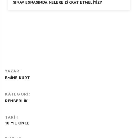
SINAV ESNASINDA NELERE DIKKAT ETMELIYIZ?
YAZAR:
EMINE KURT
KATEGORI:
REHBERLIK
TARIH
10 YIL ÖNCE
26 MART 2016