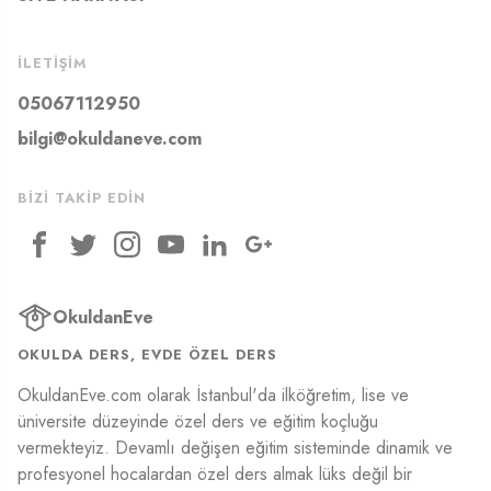
İLETIŞIM
05067112950
bilgi@okuldaneve.com
BIZI TAKIP EDIN
OkuldanEve
OKULDA DERS, EVDE ÖZEL DERS
OkuldanEve.com olarak İstanbul'da ilköğretim, lise ve
üniversite düzeyinde özel ders ve eğitim koçluğu
vermekteyiz. Devamlı değişen eğitim sisteminde dinamik ve
profesyonel hocalardan özel ders almak lüks değil bir