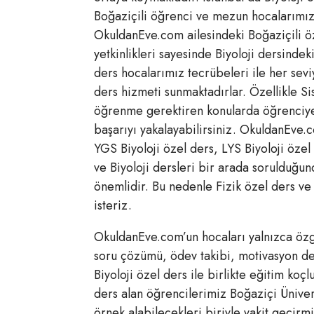
Boğaziçili öğrenci ve mezun hocalarımız
OkuldanEve.com ailesindeki Boğaziçili öz
yetkinlikleri sayesinde Biyoloji dersindeki
ders hocalarımız tecrübeleri ile her se
ders hizmeti sunmaktadırlar. Özellikle Si
öğrenme gerektiren konularda öğrenciye
başarıyı yakalayabilirsiniz. OkuldanEve.c
YGS Biyoloji özel ders, LYS Biyoloji özel
ve Biyoloji dersleri bir arada sorulduğu
önemlidir. Bu nedenle Fizik özel ders v
isteriz.
OkuldanEve.com’un hocaları yalnızca öz
soru çözümü, ödev takibi, motivasyon des
Biyoloji özel ders ile birlikte eğitim koç
ders alan öğrencilerimiz Boğaziçi Üniver
örnek alabilecekleri biriyle vakit geçir