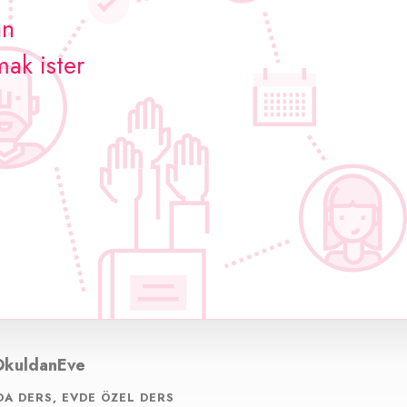
an
mak ister
OkuldanEve
A DERS, EVDE ÖZEL DERS