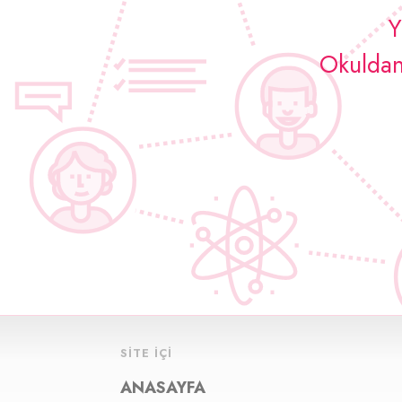
Y
OkuldanE
SITE İÇI
ANASAYFA