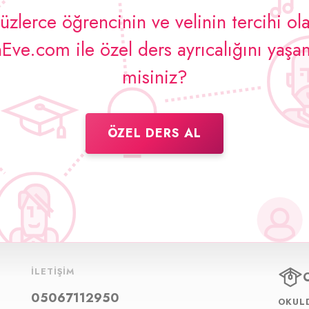
üzlerce öğrencinin ve velinin tercihi ol
ve.com ile özel ders ayrıcalığını yaşa
misiniz?
ÖZEL DERS AL
İLETIŞIM
05067112950
OKULD