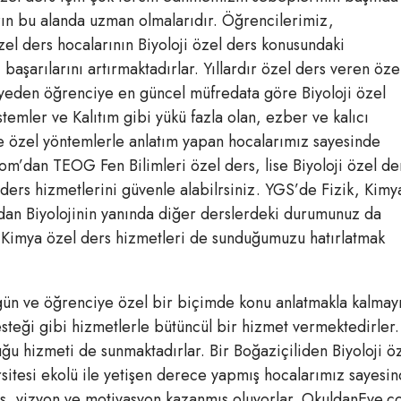
ın bu alanda uzman olmalarıdır. Öğrencilerimiz,
el ders hocalarının Biyoloji özel ders konusundaki
 başarılarını artırmaktadırlar. Yıllardır özel ders veren öze
viyeden öğrenciye en güncel müfredata göre Biyoloji özel
stemler ve Kalıtım gibi yükü fazla olan, ezber ve kalıcı
 özel yöntemlerle anlatım yapan hocalarımız sayesinde
om’dan TEOG Fen Bilimleri özel ders, lise Biyoloji özel de
 ders hizmetlerini güvenle alabilrsiniz. YGS’de Fizik, Kimy
ndan Biyolojinin yanında diğer derslerdeki durumunuz da
e Kimya özel ders hizmetleri de sunduğumuzu hatırlatmak
gün ve öğrenciye özel bir biçimde konu anlatmakla kalmay
teği gibi hizmetlerle bütüncül bir hizmet vermektedirler.
luğu hizmeti de sunmaktadırlar. Bir Boğaziçiliden Biyoloji ö
sitesi ekolü ile yetişen derece yapmış hocalarımız sayesi
miş, vizyon ve motivasyon kazanmış oluyorlar. OkuldanEve.