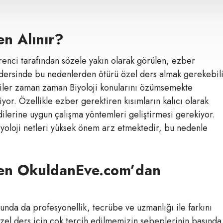
en Alınır?
ğrenci tarafından sözele yakın olarak görülen, ezber
i dersinde bu nedenlerden ötürü özel ders almak gerekebili
ciler zaman zaman Biyoloji konularını özümsemekte
iyor. Özellikle ezber gerektiren kısımların kalıcı olarak
ilerine uygun çalışma yöntemleri geliştirmesi gerekiyor.
iyoloji netleri yüksek önem arz etmektedir, bu nedenle
den OkuldanEve.com’dan
nda da profesyonellik, tecrübe ve uzmanlığı ile farkını
 özel ders için çok tercih edilmemizin sebeplerinin başında