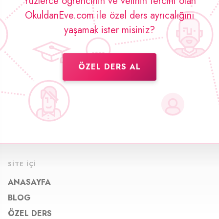
Yüzlerce öğrencinin ve velinin tercihi olan
OkuldanEve.com ile özel ders ayrıcalığını
yaşamak ister misiniz?
ÖZEL DERS AL
SITE İÇI
ANASAYFA
BLOG
ÖZEL DERS