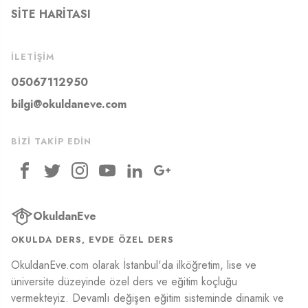
SITE HARITASI
İLETIŞIM
05067112950
bilgi@okuldaneve.com
BIZI TAKIP EDIN
OkuldanEve
OKULDA DERS, EVDE ÖZEL DERS
OkuldanEve.com olarak İstanbul'da ilköğretim, lise ve
üniversite düzeyinde özel ders ve eğitim koçluğu
vermekteyiz. Devamlı değişen eğitim sisteminde dinamik ve