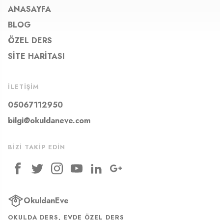
ANASAYFA
BLOG
ÖZEL DERS
SITE HARITASI
İLETIŞIM
05067112950
bilgi@okuldaneve.com
BIZI TAKIP EDIN
OkuldanEve
OKULDA DERS, EVDE ÖZEL DERS