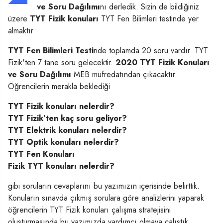
ve Soru Dağılımı
nı derledik. Sizin de bildiğiniz
üzere
TYT Fizik konuları
TYT Fen Bilimleri testinde yer
almaktır.
TYT Fen Bilimleri Testi
nde toplamda 20 soru vardır. TYT
Fizik'ten 7 tane soru gelecektir.
2020 TYT Fizik Konuları
ve Soru Dağılımı
MEB müfredatından çıkacaktır.
Öğrencilerin merakla beklediği
TYT Fizik konuları nelerdir?
TYT Fizik’ten kaç soru geliyor?
TYT Elektrik konuları nelerdir?
TYT Optik konuları nelerdir?
TYT Fen Konuları
Fizik TYT konuları nelerdir?
gibi soruların cevaplarını bu yazımızın içerisinde belirttik.
Konuların sınavda çıkmış sorulara göre analizlerini yaparak
öğrencilerin TYT Fizik konuları çalışma stratejisini
oluşturmasında bu yazımızda yardımcı olmaya çalıştık.