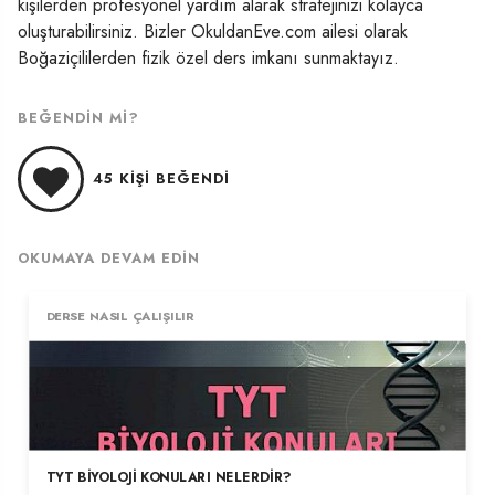
kişilerden profesyonel yardım alarak stratejinizi kolayca
oluşturabilirsiniz. Bizler OkuldanEve.com ailesi olarak
Boğaziçililerden fizik özel ders imkanı sunmaktayız.
BEĞENDIN MI?
45
KIŞI BEĞENDI
OKUMAYA DEVAM EDIN
DERSE NASIL ÇALIŞILIR
TYT BIYOLOJI KONULARI NELERDIR?