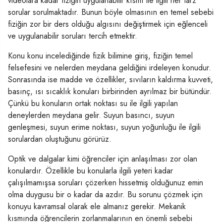
videolara kadar fiziğin uygulanabilir kısmı ile ilgili her tarz
sorular sorulmaktadır. Bunun böyle olmasının en temel sebebi
fiziğin zor bir ders olduğu algısını değiştirmek için eğlenceli
ve uygulanabilir soruları tercih etmektir.
Konu konu incelediğinde fizik bilimine giriş, fiziğin temel
felsefesini ve nelerden meydana geldiğini irdeleyen konudur.
Sonrasında ise madde ve özellikler, sıvıların kaldırma kuvveti,
basınç, ısı sıcaklık konuları birbirinden ayrılmaz bir bütündür.
Çünkü bu konuların ortak noktası su ile ilgili yapılan
deneylerden meydana gelir. Suyun basıncı, suyun
genleşmesi, suyun erime noktası, suyun yoğunluğu ile ilgili
sorulardan oluştuğunu görürüz.
Optik ve dalgalar kimi öğrenciler için anlaşılması zor olan
konulardır. Özellikle bu konularla ilgili yeteri kadar
çalışılmamışsa soruları çözerken hissetmiş olduğunuz emin
olma duygusu bir o kadar da azdır. Bu sorunu çözmek için
konuyu kavramsal olarak ele almanız gerekir. Mekanik
kısmında öğrencilerin zorlanmalarının en önemli sebebi