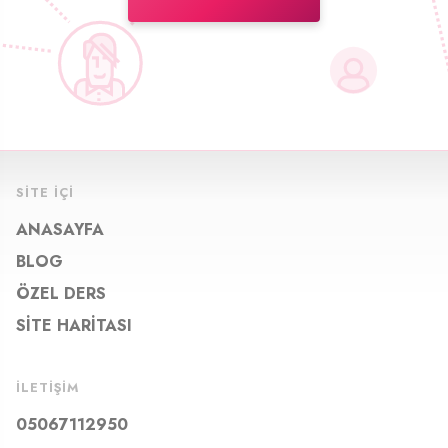
SITE İÇI
ANASAYFA
BLOG
ÖZEL DERS
SITE HARITASI
İLETIŞIM
05067112950