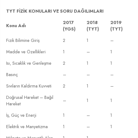
TYT FİZİK KONULARI VE SORU DAĞILIMLARI
2017
2018
2019
Konu Adı
(YGS)
(TYT)
(TYT)
Fizik Bilimine Giriş
2
1
–
Madde ve Özellikleri
1
–
1
Isı, Sıcaklık ve Genleşme
2
1
1
Basınç
–
–
–
Sıvıların Kaldırma Kuvveti
2
1
–
Doğrusal Hareket – Bağıl
–
1
1
Hareket
İş, Güç ve Enerji
1
–
1
Elektrik ve Manyetizma
1
–
1
Mıknatıs ve Manyetik Alan
1
1
–