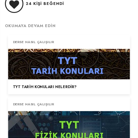
24
KIŞI BEĞENDI
OKUMAYA DEVAM EDIN
DERSE NASIL ÇALIŞILIR
TYT TARIH KONULARI NELERDIR?
DERSE NASIL ÇALIŞILIR