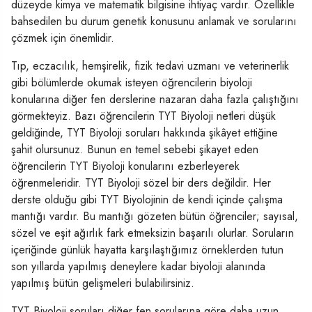
düzeyde kimya ve matematik bilgisine ihtiyaç vardır. Özellikle
bahsedilen bu durum genetik konusunu anlamak ve sorularını
çözmek için önemlidir.
Tıp, eczacılık, hemşirelik, fizik tedavi uzmanı ve veterinerlik
gibi bölümlerde okumak isteyen öğrencilerin biyoloji
konularına diğer fen derslerine nazaran daha fazla çalıştığını
görmekteyiz. Bazı öğrencilerin TYT Biyoloji netleri düşük
geldiğinde, TYT Biyoloji soruları hakkında şikâyet ettiğine
şahit olursunuz. Bunun en temel sebebi şikayet eden
öğrencilerin TYT Biyoloji konularını ezberleyerek
öğrenmeleridir. TYT Biyoloji sözel bir ders değildir. Her
derste olduğu gibi TYT Biyolojinin de kendi içinde çalışma
mantığı vardır. Bu mantığı gözeten bütün öğrenciler; sayısal,
sözel ve eşit ağırlık fark etmeksizin başarılı olurlar. Soruların
içeriğinde günlük hayatta karşılaştığımız örneklerden tutun
son yıllarda yapılmış deneylere kadar biyoloji alanında
yapılmış bütün gelişmeleri bulabilirsiniz.
TYT Biyoloji soruları diğer fen sorularına göre daha uzun