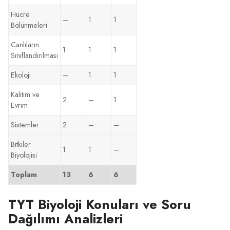
Hücre
–
1
1
Bölünmeleri
Canlıların
1
1
1
Sınıflandırılması
Ekoloji
–
1
1
Kalıtım ve
2
–
1
Evrim
Sistemler
2
–
–
Bitkiler
1
1
–
Biyolojisi
Toplam
13
6
6
TYT Biyoloji Konuları ve Soru
Dağılımı Analizleri