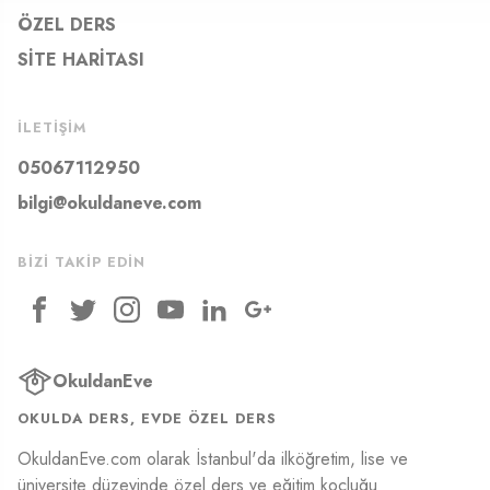
ÖZEL DERS
SITE HARITASI
İLETIŞIM
05067112950
bilgi@okuldaneve.com
BIZI TAKIP EDIN
OkuldanEve
OKULDA DERS, EVDE ÖZEL DERS
OkuldanEve.com olarak İstanbul'da ilköğretim, lise ve
üniversite düzeyinde özel ders ve eğitim koçluğu