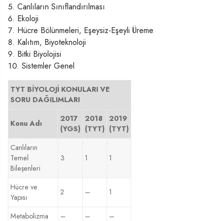
Canlıların Sınıflandırılması
Ekoloji
Hücre Bölünmeleri, Eşeysiz-Eşeyli Üreme
Kalıtım, Biyoteknoloji
Bitki Biyolojisi
Sistemler Genel
TYT BİYOLOJİ KONULARI VE
SORU DAĞILIMLARI
2017
2018
2019
Konu Adı
(YGS)
(TYT)
(TYT)
Canlıların
Temel
3
1
1
Bileşenleri
Hücre ve
2
–
1
Yapısı
Metabolizma
–
–
–