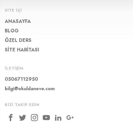
SITE İÇI
ANASAYFA
BLOG
ÖZEL DERS
SITE HARITASI
İLETIŞIM
05067112950
bilgi@okuldaneve.com
BIZI TAKIP EDIN