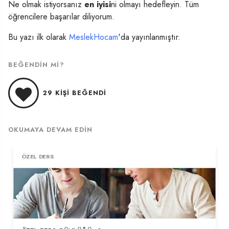
Ne olmak istiyorsanız
en iyisi
ni olmayı hedefleyin. Tüm
öğrencilere başarılar diliyorum.
Bu yazı ilk olarak
MeslekHocam
'da yayınlanmıştır.
BEĞENDIN MI?
29
KIŞI BEĞENDI
OKUMAYA DEVAM EDIN
ÖZEL DERS