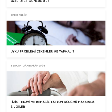
ÖZEL DERS GÜNLÜĞÜ - 1
REHBERLIK
UYKU PROBLEMI ÇEKENLER NE YAPMALI?
TERCIH DANIŞMANLIĞI
FIZIK TEDAVI VE REHABILITASYON BÖLÜMÜ HAKKINDA
BILGILER