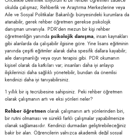
Öncelikle belirtmek istiyorum ki bir rehber öğretmen sadece
okulda çalışmaz; Rehberlik ve Araştırma Merkezlerine veya
Aile ve Sosyal Politikalar Bakanlığı bünyesindeki kurumlara da
atanabilir, gerek rehber öğretmen gerekse psikolojik
danışman unvanıyla. PDR’den mezun bir kişi rehber
öğretmenliğin yanında
psikolojik danışma
, insan kaynakları
gibi alanlarda da çalışabilir ilgisine göre. Yine lisans eğitiminin
yanında çeşitli eğitimler alarak daha spesifik dallara kayabilir;
aile danışmanlığı veya oyun terapisi gibi. PDR okumanın
kişisel olarak da katkıları var; insanları daha iyi anlayıp
ilişkilerinizi daha sağlıklı yönetebilir, bundan da önemlisi
kendinizi daha iyi tanıyabilirsiniz.
1 yıllık bir iş tecrübesine sahipsiniz. Peki rehber öğretmen
olarak çalışmanın artı ve eksi yönleri neler?
Rehber öğretmen
olarak çalışmanın artı yönlerinden biri,
bir rutini olmaması ve sürekli farklı çalışmalar yapabilmenize
olanak sağlamasıdır. Kendinizi durmadan geliştirebileceğiniz
bakir bir alan. Öğrencilerin yalnızca akademik değil sosyal