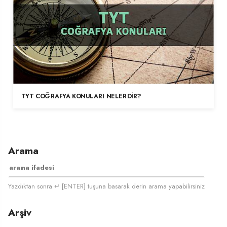
TYT COĞRAFYA KONULARI NELERDIR?
Arama
Yazdıktan sonra ↵ [ENTER] tuşuna basarak derin arama yapabilirsiniz
Arşiv